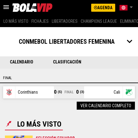
AGENDA
LO MÁS VISTO
FICHAJES
LIBERTADORES
CHAMPIONS LEAGUE
ELIMINAT
US LATINO (SPANISH)
ARGENTINA
CONMEBOL LIBERTADORES FEMENINA
BRASIL
LO MÁS VISTO
COLOMBIA
MEXICO
CALENDARIO
CLASIFICACIÓN
FICHAJES
PERÚ
GLOBAL
FINAL
LIBERTADORES
US EDITION (ENG)
0
0
Corinthians
Cali
FINAL
(5)
(3)
CHAMPIONS LEAGUE
ECUADOR
CHILE
VER CALENDARIO COMPLETO
ELIMINATORIAS
LO MÁS VISTO
MESSI