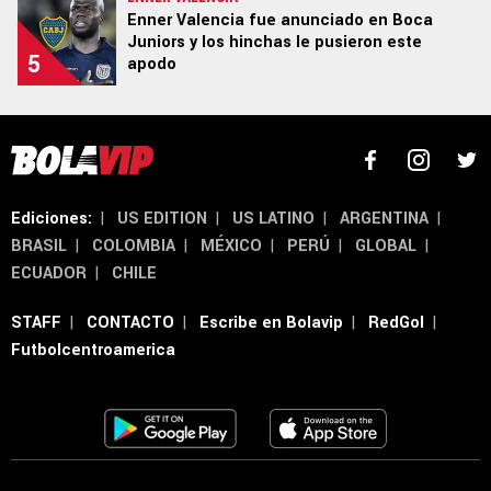
Enner Valencia fue anunciado en Boca
Juniors y los hinchas le pusieron este
5
apodo
Términos y Condiciones
Políticas de Privacidad
Ad Choices
Un producto de Futbol Sites.
Todos los derechos reservados.
Ediciones:
|
US EDITION
|
US LATINO
|
ARGENTINA
|
BRASIL
|
COLOMBIA
|
MÉXICO
|
PERÚ
|
GLOBAL
|
ECUADOR
|
CHILE
STAFF
|
CONTACTO
|
Escribe en Bolavip
|
RedGol
|
Futbolcentroamerica