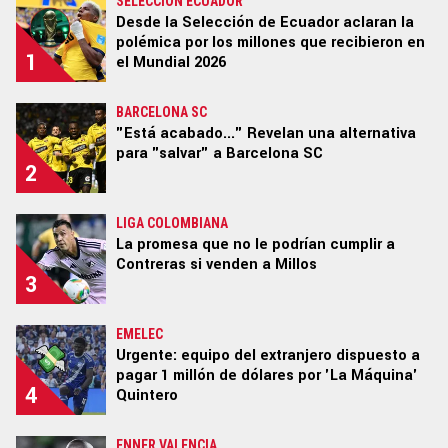
CR7
SELECCIÓN ECUADOR
Desde la Selección de Ecuador aclaran la
polémica por los millones que recibieron en
NBA
1
el Mundial 2026
GAMER
BARCELONA SC
"Está acabado..." Revelan una alternativa
SPOILER
para "salvar" a Barcelona SC
2
LIGA COLOMBIANA
La promesa que no le podrían cumplir a
Ediciones:
|
US EDITION
|
US LATINO
|
ARGENTINA
|
Contreras si venden a Millos
3
BRASIL
|
COLOMBIA
|
MÉXICO
|
PERÚ
|
GLOBAL
|
ECUADOR
|
CHILE
EMELEC
Urgente: equipo del extranjero dispuesto a
STAFF
|
CONTACTO
|
Escribe en Bolavip
|
RedGol
|
pagar 1 millón de dólares por 'La Máquina'
Futbolcentroamerica
4
Quintero
ENNER VALENCIA