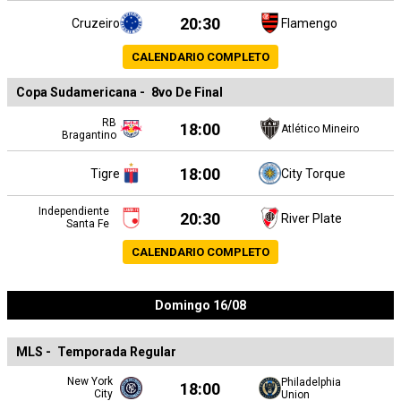
20:30
Cruzeiro
Flamengo
CALENDARIO COMPLETO
Copa Sudamericana
-
8vo De Final
RB
18:00
Atlético Mineiro
Bragantino
18:00
Tigre
City Torque
Independiente
20:30
River Plate
Santa Fe
CALENDARIO COMPLETO
Domingo 16/08
MLS
-
Temporada Regular
New York
Philadelphia
18:00
City
Union