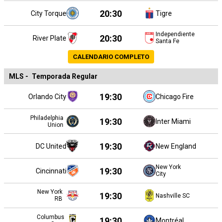
20:30
City Torque
Tigre
Independiente
20:30
River Plate
Santa Fe
CALENDARIO COMPLETO
MLS
-
Temporada Regular
19:30
Orlando City
Chicago Fire
Philadelphia
19:30
Inter Miami
Union
19:30
DC United
New England
New York
19:30
Cincinnati
City
New York
19:30
Nashville SC
RB
Columbus
19:30
Montréal