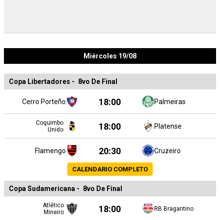
Miércoles 19/08
Copa Libertadores
-
8vo De Final
18:00
Cerro Porteño
Palmeiras
Coquimbo
18:00
Platense
Unido
20:30
Flamengo
Cruzeiro
CALENDARIO COMPLETO
Copa Sudamericana
-
8vo De Final
Atlético
18:00
RB Bragantino
Mineiro