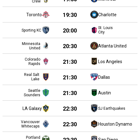
Crew
19:30
Toronto
Charlotte
St. Louis
20:00
Sporting KC
City
Minnesota
20:30
Atlanta United
United
Colorado
21:30
Los Angeles
Rapids
Real Salt
21:30
Dallas
Lake
Seattle
21:30
Austin
Sounders
22:30
LA Galaxy
SJ Earthquakes
Vancouver
22:30
Houston Dynamo
Whitecaps
Portland
22:30
San Diego