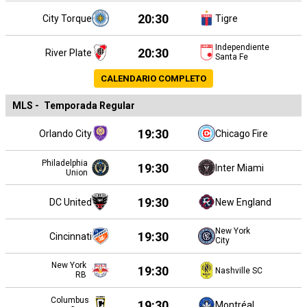
20:30
City Torque
Tigre
Independiente
20:30
River Plate
Santa Fe
CALENDARIO COMPLETO
MLS
-
Temporada Regular
19:30
Orlando City
Chicago Fire
Philadelphia
19:30
Inter Miami
Union
19:30
DC United
New England
New York
19:30
Cincinnati
City
New York
19:30
Nashville SC
RB
Columbus
19:30
Montréal