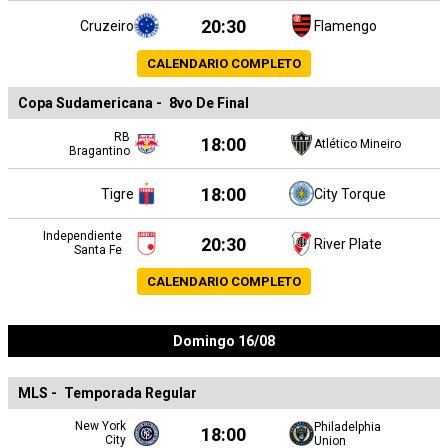
20:30
Cruzeiro
Flamengo
CALENDARIO COMPLETO
Copa Sudamericana
-
8vo De Final
RB
18:00
Atlético Mineiro
Bragantino
18:00
Tigre
City Torque
Independiente
20:30
River Plate
Santa Fe
CALENDARIO COMPLETO
Domingo 16/08
MLS
-
Temporada Regular
New York
Philadelphia
18:00
City
Union