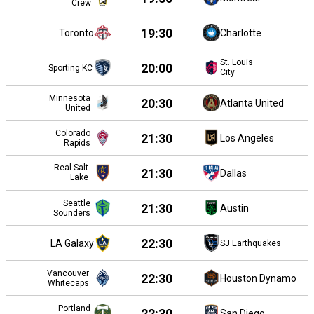
Crew
19:30
Toronto
Charlotte
St. Louis
20:00
Sporting KC
City
Minnesota
20:30
Atlanta United
United
Colorado
21:30
Los Angeles
Rapids
Real Salt
21:30
Dallas
Lake
Seattle
21:30
Austin
Sounders
22:30
LA Galaxy
SJ Earthquakes
Vancouver
22:30
Houston Dynamo
Whitecaps
Portland
22:30
San Diego