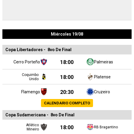
Miércoles 19/08
Copa Libertadores
-
8vo De Final
18:00
Cerro Porteño
Palmeiras
Coquimbo
18:00
Platense
Unido
20:30
Flamengo
Cruzeiro
CALENDARIO COMPLETO
Copa Sudamericana
-
8vo De Final
Atlético
18:00
RB Bragantino
Mineiro