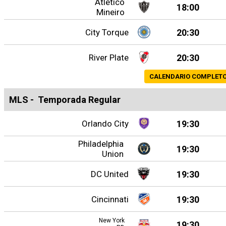
Atlético
18:00
Mineiro
City Torque
20:30
River Plate
20:30
CALENDARIO COMPLET
MLS
-
Temporada Regular
Orlando City
19:30
Philadelphia
19:30
Union
DC United
19:30
Cincinnati
19:30
New York
19:30