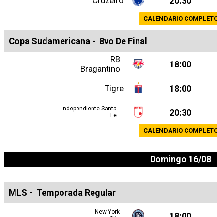
Cruzeiro
20:30
CALENDARIO COMPLET
Copa Sudamericana
-
8vo De Final
RB
18:00
Bragantino
Tigre
18:00
Independiente Santa
20:30
Fe
CALENDARIO COMPLET
Domingo 16/08
MLS
-
Temporada Regular
New York
18:00