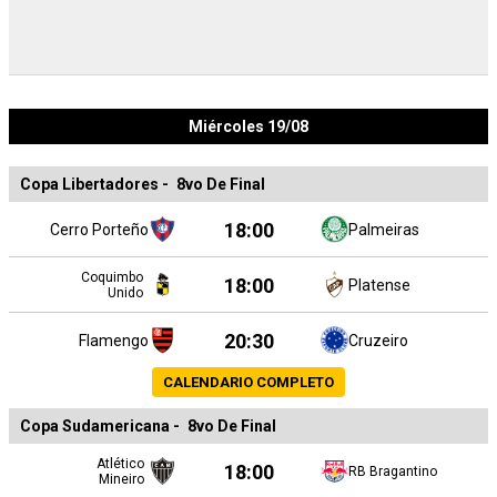
Miércoles 19/08
Copa Libertadores
-
8vo De Final
18:00
Cerro Porteño
Palmeiras
Coquimbo
18:00
Platense
Unido
20:30
Flamengo
Cruzeiro
CALENDARIO COMPLETO
Copa Sudamericana
-
8vo De Final
Atlético
18:00
RB Bragantino
Mineiro