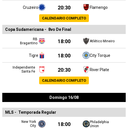
20:30
Cruzeiro
Flamengo
CALENDARIO COMPLETO
Copa Sudamericana
-
8vo De Final
RB
18:00
Atlético Mineiro
Bragantino
18:00
Tigre
City Torque
Independiente
20:30
River Plate
Santa Fe
CALENDARIO COMPLETO
Domingo 16/08
MLS
-
Temporada Regular
New York
Philadelphia
18:00
City
Union