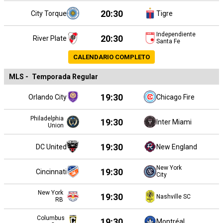
20:30
City Torque
Tigre
Independiente
20:30
River Plate
Santa Fe
CALENDARIO COMPLETO
MLS
-
Temporada Regular
19:30
Orlando City
Chicago Fire
Philadelphia
19:30
Inter Miami
Union
19:30
DC United
New England
New York
19:30
Cincinnati
City
New York
19:30
Nashville SC
RB
Columbus
19:30
Montréal