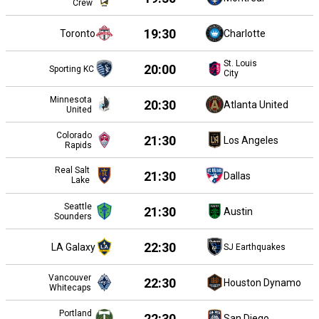
Crew
19:30
Toronto
Charlotte
St. Louis
20:00
Sporting KC
City
Minnesota
20:30
Atlanta United
United
Colorado
21:30
Los Angeles
Rapids
Real Salt
21:30
Dallas
Lake
Seattle
21:30
Austin
Sounders
22:30
LA Galaxy
SJ Earthquakes
Vancouver
22:30
Houston Dynamo
Whitecaps
Portland
22:30
San Diego