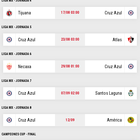
POSICIONES
LIGA MX - JORNADA 4
Tijuana
Cruz Azul
17/08 03:00
LIGA MX - JORNADA 5
STAFF
CONTACTO
ESCRIBE EN VAMOS CRUZ AZUL
|
|
Cruz Azul
Atlas
23/08 03:00
Este portal es una sección especial del portal Bolavip.com con
información destinada a los fans del Club.
LIGA MX - JORNADA 6
Esta sección no tiene relación alguna con el Club. Para visitar el
Necaxa
Cruz Azul
sitio oficial
haz click aquí
29/08 01:00
LIGA MX - JORNADA 7
Términos y Condiciones
Políticas de Privacidad
Cruz Azul
Santos Laguna
07/09 02:00
Ad Choices
LIGA MX - JORNADA 8
Un producto de Futbol Sites.
Cruz Azul
América
12/09
Todos los derechos reservados.
CAMPEONES CUP - FINAL