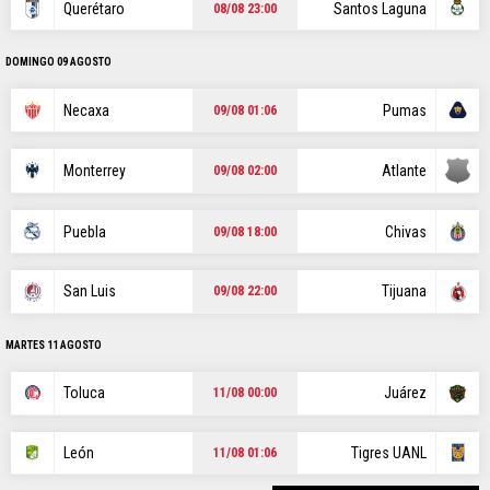
POSICIONES
Querétaro
Santos Laguna
08/08 23:00
DOMINGO 09 AGOSTO
Necaxa
Pumas
09/08 01:06
STAFF
CONTACTO
|
|
ESCRIBE EN ÁGUILAS MONUMENTAL
Monterrey
Atlante
09/08 02:00
América Monumental es una sección especial del portal
Bolavip.com con información destinada a los fans del Club
Puebla
Chivas
09/08 18:00
América.
Esta sección no tiene relación alguna con el club. Para visitar el
sitio oficial
haz click aquí
San Luis
Tijuana
09/08 22:00
MARTES 11 AGOSTO
Términos y Condiciones
Políticas de Privacidad
Ad Choices
Toluca
Juárez
11/08 00:00
Un producto de Futbol Sites.
León
Tigres UANL
11/08 01:06
Todos los derechos reservados.