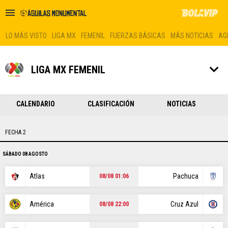
LO MÁS VISTO
LIGA MX
FEMENIL
FUERZAS BÁSICAS
MÁS NOTICIAS
AG
LIGA MX FEMENIL
LO MÁS VISTO
CALENDARIO
CLASIFICACIÓN
NOTICIAS
LIGA MX
FEMENIL
FECHA 2
FUERZAS BÁSICAS
SÁBADO 08 AGOSTO
Atlas
Pachuca
08/08 01:06
MÁS NOTICIAS
AGENDA
América
Cruz Azul
08/08 22:00