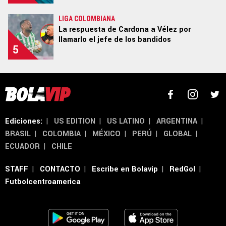
LIGA COLOMBIANA
La respuesta de Cardona a Vélez por
Términos y Condiciones
Políticas de Privacidad
llamarlo el jefe de los bandidos
5
Ad Choices
Un producto de Futbol Sites.
Todos los derechos reservados.
Ediciones:
|
US EDITION
|
US LATINO
|
ARGENTINA
|
BRASIL
|
COLOMBIA
|
MÉXICO
|
PERÚ
|
GLOBAL
|
ECUADOR
|
CHILE
STAFF
|
CONTACTO
|
Escribe en Bolavip
|
RedGol
|
Futbolcentroamerica