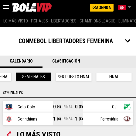
AGENDA
LO MÁS VISTO
FICHAJES
LIBERTADORES
CHAMPIONS LEAGUE
ELIMINAT
US LATINO (SPANISH)
ARGENTINA
CONMEBOL LIBERTADORES FEMENINA
BRASIL
LO MÁS VISTO
COLOMBIA
MEXICO
CALENDARIO
CLASIFICACIÓN
FICHAJES
PERÚ
GLOBAL
FINAL
SEMIFINALES
3ER PUESTO FINAL
FINAL
LIBERTADORES
US EDITION (ENG)
CHAMPIONS LEAGUE
ECUADOR
SEMIFINALES
CHILE
0
0
ELIMINATORIAS
Colo-Colo
Cali
FINAL
(4)
(5)
1
1
Corinthians
Ferroviária
FINAL
(6)
(5)
MESSI
LO MÁS VISTO