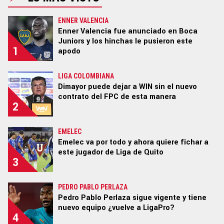
CR7
ENNER VALENCIA
NBA
Enner Valencia fue anunciado en Boca
Juniors y los hinchas le pusieron este
GAMER
1
apodo
SPOILER
LIGA COLOMBIANA
Dimayor puede dejar a WIN sin el nuevo
contrato del FPC de esta manera
2
Ediciones:
|
US EDITION
|
US LATINO
|
ARGENTINA
|
EMELEC
Emelec va por todo y ahora quiere fichar a
BRASIL
|
COLOMBIA
|
MÉXICO
|
PERÚ
|
GLOBAL
|
este jugador de Liga de Quito
ECUADOR
|
CHILE
3
STAFF
|
CONTACTO
|
Escribe en Bolavip
|
RedGol
|
PEDRO PABLO PERLAZA
Futbolcentroamerica
Pedro Pablo Perlaza sigue vigente y tiene
nuevo equipo ¿vuelve a LigaPro?
4