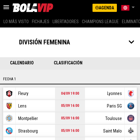
AGENDA
LO MÁS VISTO
FICHAJES
LIBERTADORES
CHAMPIONS LEAGUE
ELIMINAT
US LATINO (SPANISH)
ARGENTINA
DIVISIÓN FEMENINA
BRASIL
LO MÁS VISTO
COLOMBIA
MEXICO
CALENDARIO
CLASIFICACIÓN
FICHAJES
PERÚ
GLOBAL
FECHA 1
LIBERTADORES
US EDITION (ENG)
Fleury
Lyonnes
04/09 19:00
CHAMPIONS LEAGUE
ECUADOR
CHILE
Lens
Paris SG
05/09 16:00
ELIMINATORIAS
Montpellier
Toulouse
05/09 16:00
MESSI
Strasbourg
Saint Malo
05/09 16:00