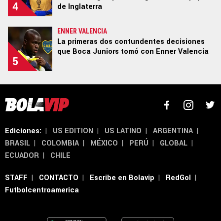
4
de Inglaterra
ENNER VALENCIA
La primeras dos contundentes decisiones
que Boca Juniors tomó con Enner Valencia
5
Ediciones:
|
US EDITION
|
US LATINO
|
ARGENTINA
|
BRASIL
|
COLOMBIA
|
MÉXICO
|
PERÚ
|
GLOBAL
|
ECUADOR
|
CHILE
STAFF
|
CONTACTO
|
Escribe en Bolavip
|
RedGol
|
Futbolcentroamerica