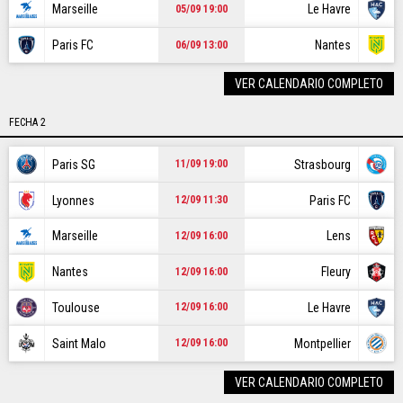
CR7
Marseille
Le Havre
05/09 19:00
NBA
Paris FC
Nantes
06/09 13:00
VER CALENDARIO COMPLETO
GAMER
FECHA 2
SPOILER
Paris SG
Strasbourg
11/09 19:00
Lyonnes
Paris FC
12/09 11:30
Ediciones:
|
US EDITION
|
US LATINO
|
ARGENTINA
|
Marseille
Lens
12/09 16:00
BRASIL
|
COLOMBIA
|
MÉXICO
|
PERÚ
|
GLOBAL
|
Nantes
Fleury
12/09 16:00
ECUADOR
|
CHILE
Toulouse
Le Havre
12/09 16:00
STAFF
|
CONTACTO
|
Escribe en Bolavip
|
RedGol
|
Futbolcentroamerica
Saint Malo
Montpellier
12/09 16:00
VER CALENDARIO COMPLETO