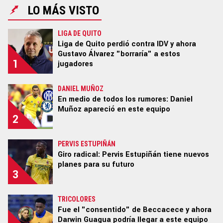
LO MÁS VISTO
LIGA DE QUITO
Términos y Condiciones
Políticas de Privacidad
Liga de Quito perdió contra IDV y ahora
Ad Choices
Gustavo Álvarez "borraría" a estos
1
jugadores
Un producto de Futbol Sites.
DANIEL MUÑOZ
Todos los derechos reservados.
En medio de todos los rumores: Daniel
Muñoz apareció en este equipo
2
PERVIS ESTUPIÑÁN
Giro radical: Pervis Estupiñán tiene nuevos
planes para su futuro
3
TRICOLORES
Fue el "consentido" de Beccacece y ahora
Darwin Guagua podría llegar a este equipo