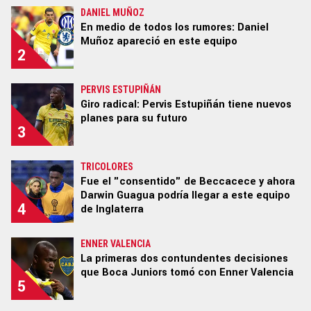
DANIEL MUÑOZ
En medio de todos los rumores: Daniel
Muñoz apareció en este equipo
2
Términos y Condiciones
Políticas de Privacidad
Ad Choices
PERVIS ESTUPIÑÁN
Giro radical: Pervis Estupiñán tiene nuevos
planes para su futuro
Un producto de Futbol Sites.
3
Todos los derechos reservados.
TRICOLORES
Fue el "consentido" de Beccacece y ahora
Darwin Guagua podría llegar a este equipo
4
de Inglaterra
ENNER VALENCIA
La primeras dos contundentes decisiones
que Boca Juniors tomó con Enner Valencia
5