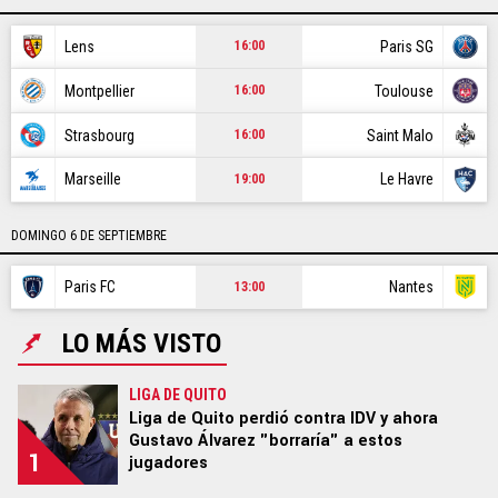
CR7
Lens
Paris SG
16:00
NBA
Montpellier
Toulouse
16:00
GAMER
Strasbourg
Saint Malo
16:00
SPOILER
Marseille
Le Havre
19:00
DOMINGO 6 DE SEPTIEMBRE
Ediciones:
|
US EDITION
|
US LATINO
|
ARGENTINA
|
Paris FC
Nantes
13:00
BRASIL
|
COLOMBIA
|
MÉXICO
|
PERÚ
|
GLOBAL
|
LO MÁS VISTO
ECUADOR
|
CHILE
STAFF
|
CONTACTO
|
Escribe en Bolavip
|
RedGol
|
LIGA DE QUITO
Liga de Quito perdió contra IDV y ahora
Futbolcentroamerica
Gustavo Álvarez "borraría" a estos
1
jugadores