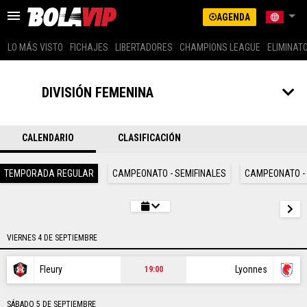
AGENDA
LO MÁS VISTO
FICHAJES
LIBERTADORES
CHAMPIONS LEAGUE
ELIMINAT
US LATINO (SPANISH)
ARGENTINA
DIVISIÓN FEMENINA
BRASIL
LO MÁS VISTO
COLOMBIA
MEXICO
CALENDARIO
CLASIFICACIÓN
FICHAJES
PERÚ
GLOBAL
TEMPORADA REGULAR
CAMPEONATO - SEMIFINALES
CAMPEONATO - 
LIBERTADORES
US EDITION (ENG)
CHAMPIONS LEAGUE
ECUADOR
CHILE
VIERNES 4 DE SEPTIEMBRE
ELIMINATORIAS
Fleury
Lyonnes
19:00
MESSI
SÁBADO 5 DE SEPTIEMBRE