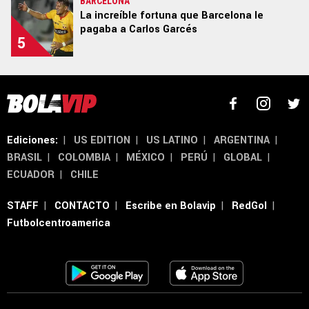
BARCELONA
La increíble fortuna que Barcelona le
pagaba a Carlos Garcés
5
Ediciones:
|
US EDITION
|
US LATINO
|
ARGENTINA
|
BRASIL
|
COLOMBIA
|
MÉXICO
|
PERÚ
|
GLOBAL
|
ECUADOR
|
CHILE
STAFF
|
CONTACTO
|
Escribe en Bolavip
|
RedGol
|
Futbolcentroamerica