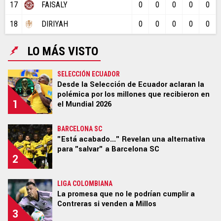
17
FAISALY
0
0
0
0
0
18
DIRIYAH
0
0
0
0
0
Términos y Condiciones
Políticas de Privacidad
Ad Choices
LO MÁS VISTO
SELECCIÓN ECUADOR
Desde la Selección de Ecuador aclaran la
Un producto de Futbol Sites.
polémica por los millones que recibieron en
Todos los derechos reservados.
1
el Mundial 2026
BARCELONA SC
"Está acabado..." Revelan una alternativa
para "salvar" a Barcelona SC
2
LIGA COLOMBIANA
La promesa que no le podrían cumplir a
Contreras si venden a Millos
3