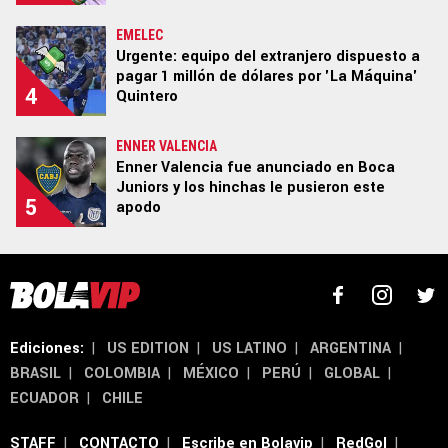
EMELEC
Urgente: equipo del extranjero dispuesto a
pagar 1 millón de dólares por 'La Máquina'
4
Quintero
ENNER VALENCIA
Enner Valencia fue anunciado en Boca
Juniors y los hinchas le pusieron este
5
apodo
Ediciones:
|
US EDITION
|
US LATINO
|
ARGENTINA
|
BRASIL
|
COLOMBIA
|
MÉXICO
|
PERÚ
|
GLOBAL
|
ECUADOR
|
CHILE
STAFF
|
CONTACTO
|
Escribe en Bolavip
|
RedGol
|