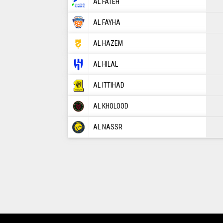
AL FATEH
AL FAYHA
AL HAZEM
AL HILAL
AL ITTIHAD
AL KHOLOOD
AL NASSR