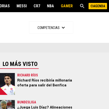
ORIAS
MESSI
CR7
NBA
GAMER
SPOILER
AGENDA
OTROS DEPORTES
MÁS
COMPETENCIAS
NBA
Freestyle
NFL
Gamer
MLB
Spoiler
Boxeo
Offside
UFC
LO MÁS VISTO
Run
Motor
RICHARD RÍOS
Richard Ríos recibiría millonaria
Ciclismo
oferta para salir del Benfica
BUNDESLIGA
¿Juega Luis Díaz? Alineaciones