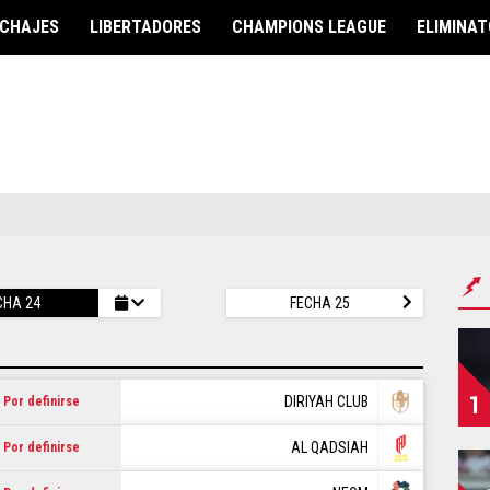
ICHAJES
LIBERTADORES
CHAMPIONS LEAGUE
ELIMINAT
OR
EUROPA
CONMEBOL
Champions League
Copa Libertadores
ión Ecuador
Europa League
Copa Sudamericana
LaLiga
Copa América
Premier League
Eliminatorias
Serie A
nato Nacional
Ligue 1
ile
CHA 24
FECHA 25
CONCACAF
Eredivisie
ón Chilena
Concachampions
Primeira Liga
Copa Oro
Eliminatorias
1
Eliminatorias
DIRIYAH CLUB
Por definirse
OS UNIDOS
Eurocopa
Liga de Naciones
AL QADSIAH
Por definirse
Liga de Naciones
ión USA