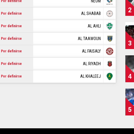
NEOM
Por definirse
2
AL SHABAB
Por definirse
AL AHLI
Por definirse
AL TAAWOUN
Por definirse
3
AL FAISALY
Por definirse
AL RIYADH
Por definirse
4
AL KHALEEJ
Por definirse
5