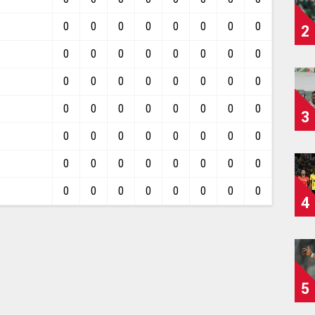
0
0
0
0
0
0
0
0
2
0
0
0
0
0
0
0
0
0
0
0
0
0
0
0
0
0
0
0
0
0
0
0
0
3
0
0
0
0
0
0
0
0
0
0
0
0
0
0
0
0
0
0
0
0
0
0
0
0
4
5