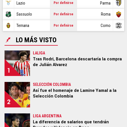
CR7
Lazio
Parma
Por definirse
NBA
Sassuolo
Roma
Por definirse
Ternana
Como
Por definirse
GAMER
LO MÁS VISTO
SPOILER
LALIGA
Tras Rodri, Barcelona descartaría la compra
de Julián Alvarez
1
Ediciones:
|
US EDITION
|
US LATINO
|
ARGENTINA
|
BRASIL
|
COLOMBIA
|
MÉXICO
|
PERÚ
|
GLOBAL
|
SELECCIÓN COLOMBIA
ECUADOR
|
CHILE
Así fue el homenaje de Lamine Yamal a la
Selección Colombia
2
STAFF
|
CONTACTO
|
Escribe en Bolavip
|
RedGol
|
Futbolcentroamerica
LIGA ARGENTINA
La diferencia de salarios que tendrán