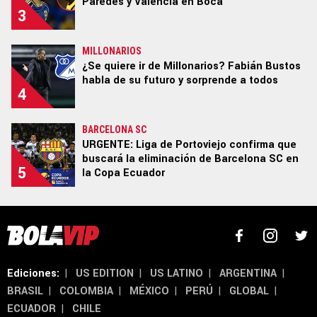
Paredes y Valencia en Boca
3
MILLONARIOS
Términos y Condiciones
Políticas de Privacidad
¿Se quiere ir de Millonarios? Fabián Bustos
Ad Choices
habla de su futuro y sorprende a todos
4
Un producto de Futbol Sites.
BARCELONA SC
Todos los derechos reservados.
URGENTE: Liga de Portoviejo confirma que
buscará la eliminación de Barcelona SC en
5
la Copa Ecuador
Ediciones:
|
US EDITION
|
US LATINO
|
ARGENTINA
|
BRASIL
|
COLOMBIA
|
MÉXICO
|
PERÚ
|
GLOBAL
|
ECUADOR
|
CHILE