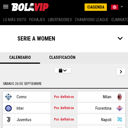
AGENDA
LO MÁS VISTO
FICHAJES
LIBERTADORES
CHAMPIONS LEAGUE
ELIMINAT
US LATINO (SPANISH)
ARGENTINA
SERIE A WOMEN
BRASIL
LO MÁS VISTO
COLOMBIA
MEXICO
CALENDARIO
CLASIFICACIÓN
FICHAJES
PERÚ
GLOBAL
LIBERTADORES
US EDITION (ENG)
SÁBADO 26 DE SEPTIEMBRE
CHAMPIONS LEAGUE
ECUADOR
CHILE
Como
Milan
Por definirse
ELIMINATORIAS
Inter
Fiorentina
Por definirse
MESSI
Juventus
Napoli
Por definirse