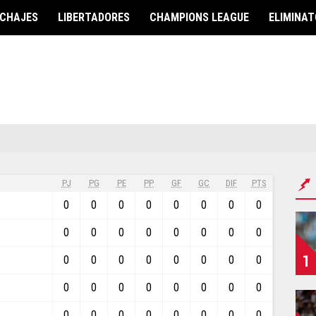
ICHAJES
LIBERTADORES
CHAMPIONS LEAGUE
ELIMINAT
OR
EUROPA
CONMEBOL
Champions League
Copa Libertadores
ión Ecuador
Europa League
Copa Sudamericana
LaLiga
Copa América
Premier League
Eliminatorias
Serie A
nato Nacional
PJ
PG
PE
PP
GF
GC
DIF
PTS
Ligue 1
ile
CONCACAF
0
0
0
0
0
0
0
0
Eredivisie
ón Chilena
Concachampions
0
0
0
0
0
0
0
0
Primeira Liga
Copa Oro
Eliminatorias
1
Eliminatorias
0
0
0
0
0
0
0
0
OS UNIDOS
Eurocopa
Liga de Naciones
0
0
0
0
0
0
0
0
Liga de Naciones
ión USA
0
0
0
0
0
0
0
0