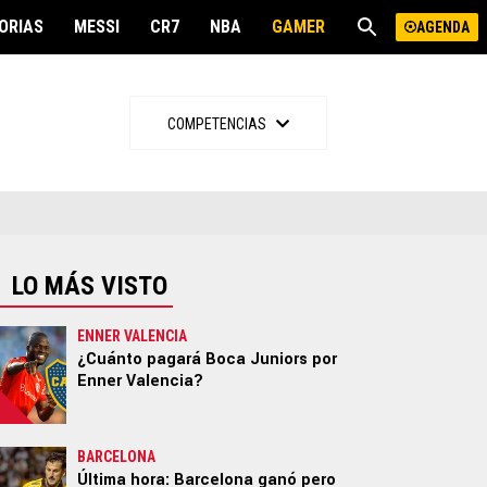
ORIAS
MESSI
CR7
NBA
GAMER
SPOILER
AGENDA
OTROS DEPORTES
MÁS
COMPETENCIAS
NBA
Freestyle
NFL
Gamer
MLB
Spoiler
Boxeo
Offside
UFC
LO MÁS VISTO
Run
Motor
ENNER VALENCIA
¿Cuánto pagará Boca Juniors por
Ciclismo
Enner Valencia?
BARCELONA
Última hora: Barcelona ganó pero