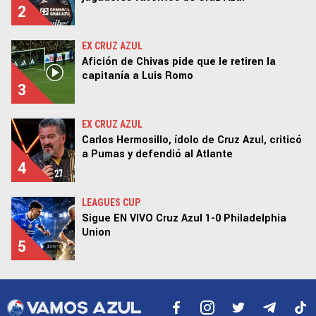
2
EX CRUZ AZUL
Afición de Chivas pide que le retiren la
capitanía a Luis Romo
3
EX CRUZ AZUL
Carlos Hermosillo, ídolo de Cruz Azul, criticó
a Pumas y defendió al Atlante
4
LEAGUES CUP
Sigue EN VIVO Cruz Azul 1-0 Philadelphia
Union
5