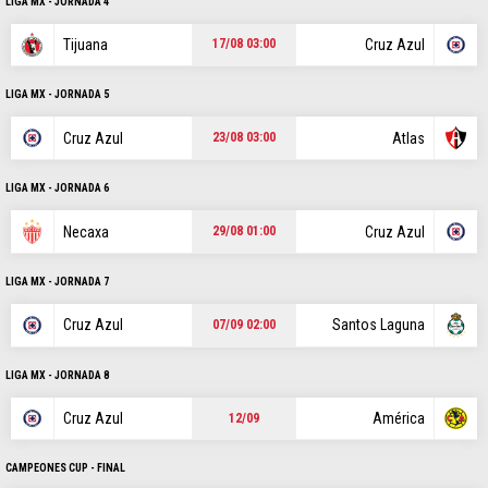
POSICIONES
LIGA MX - JORNADA 4
Tijuana
Cruz Azul
17/08 03:00
LIGA MX - JORNADA 5
STAFF
CONTACTO
ESCRIBE EN VAMOS CRUZ AZUL
|
|
Cruz Azul
Atlas
23/08 03:00
Este portal es una sección especial del portal Bolavip.com con
información destinada a los fans del Club.
LIGA MX - JORNADA 6
Esta sección no tiene relación alguna con el Club. Para visitar el
Necaxa
Cruz Azul
sitio oficial
haz click aquí
29/08 01:00
LIGA MX - JORNADA 7
Términos y Condiciones
Políticas de Privacidad
Cruz Azul
Santos Laguna
07/09 02:00
Ad Choices
LIGA MX - JORNADA 8
Un producto de Futbol Sites.
Cruz Azul
América
12/09
Todos los derechos reservados.
CAMPEONES CUP - FINAL