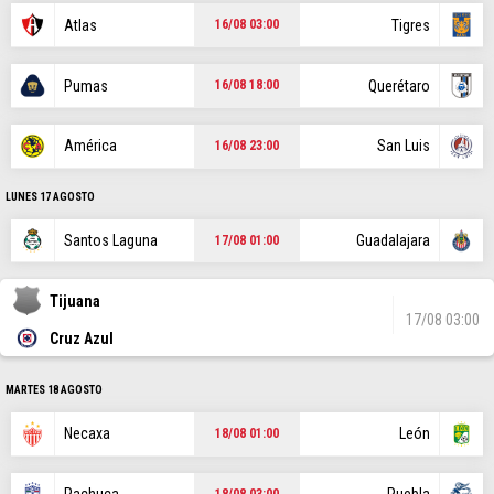
POSICIONES
Atlas
Tigres
16/08 03:00
Pumas
Querétaro
16/08 18:00
STAFF
CONTACTO
ESCRIBE EN VAMOS CRUZ AZUL
|
|
América
San Luis
16/08 23:00
Este portal es una sección especial del portal Bolavip.com con
información destinada a los fans del Club.
LUNES 17 AGOSTO
Esta sección no tiene relación alguna con el Club. Para visitar el
sitio oficial
haz click aquí
Santos Laguna
Guadalajara
17/08 01:00
Tijuana
Términos y Condiciones
Políticas de Privacidad
17/08 03:00
Cruz Azul
Ad Choices
MARTES 18 AGOSTO
Un producto de Futbol Sites.
Todos los derechos reservados.
Necaxa
León
18/08 01:00
18/08 03:00