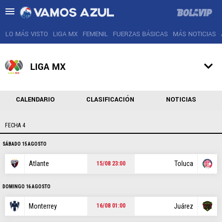
LO MÁS VISTO
LIGA MX
FEMENIL
FUERZAS BÁSICAS
MÁS NOTICIAS
LIGA MX
LO MÁS VISTO
CALENDARIO
CLASIFICACIÓN
NOTICIAS
LIGA MX
FECHA 4
FEMENIL
SÁBADO 15 AGOSTO
FUERZAS BÁSICAS
Atlante
Toluca
15/08 23:00
MÁS NOTICIAS
DOMINGO 16 AGOSTO
AGENDA
Monterrey
Juárez
16/08 01:00