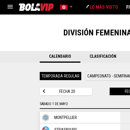
LO MÁS VISTO
F
US LATINO (SPANISH)
ARGENTINA
MEXICO
ECUAD
DIVISIÓN FEMENIN
ARGENTINA
LPF
Liga MX
Serie A
BRASIL
Selección Argentina
Liga de Expansión MX
Selecc
COLOMBIA
Selección Mexicana
MEXICO
CALENDARIO
CLASIFICACIÓN
COLOMBIA
CHILE
PERÚ
Primera A
Campeo
PERÚ
GLOBAL
TEMPORADA REGULAR
CAMPEONATO - SEMIFINA
Selección Colombia
Liga 1
US EDITION (ENG)
Copa Ch
ECUADOR
Copa Perú
Selecci
FECHA 20
FE
CHILE
Selección Perú
SÁBADO 1 DE MAYO
ESTAD
MLS
MONTPELLIER
Selecc
STRASBOURG