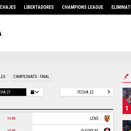
ICHAJES
LIBERTADORES
CHAMPIONS LEAGUE
ELIMINAT
OR
EUROPA
CONMEBOL
A
Champions League
Copa Libertadores
ión Ecuador
Europa League
Copa Sudamericana
LaLiga
Copa América
Premier League
Eliminatorias
Serie A
nato Nacional
LES
CAMPEONATO - FINAL
Ligue 1
ile
CONCACAF
Eredivisie
ón Chilena
Concachampions
CHA 21
FECHA 22
Primeira Liga
Copa Oro
Eliminatorias
1
Eliminatorias
OS UNIDOS
Eurocopa
Liga de Naciones
LENS
15:00
Liga de Naciones
ión USA
FLEURY 91
15:00