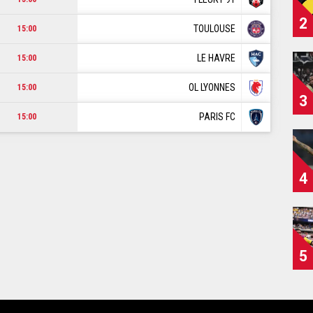
2
TOULOUSE
15:00
LE HAVRE
15:00
OL LYONNES
15:00
3
PARIS FC
15:00
4
5