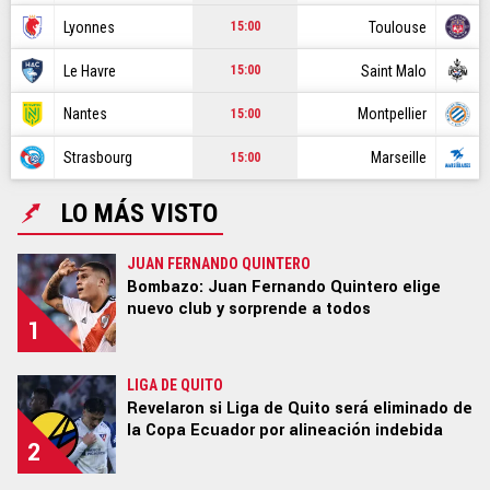
CR7
Lyonnes
Toulouse
15:00
NBA
Le Havre
Saint Malo
15:00
GAMER
Nantes
Montpellier
15:00
SPOILER
Strasbourg
Marseille
15:00
LO MÁS VISTO
JUAN FERNANDO QUINTERO
Ediciones:
|
US EDITION
|
US LATINO
|
ARGENTINA
|
Bombazo: Juan Fernando Quintero elige
nuevo club y sorprende a todos
BRASIL
|
COLOMBIA
|
MÉXICO
|
PERÚ
|
GLOBAL
|
1
ECUADOR
|
CHILE
LIGA DE QUITO
STAFF
|
CONTACTO
|
Escribe en Bolavip
|
RedGol
|
Revelaron si Liga de Quito será eliminado de
Futbolcentroamerica
la Copa Ecuador por alineación indebida
2