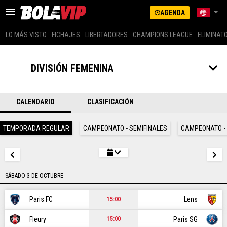
AGENDA
LO MÁS VISTO
FICHAJES
LIBERTADORES
CHAMPIONS LEAGUE
ELIMINAT
US LATINO (SPANISH)
ARGENTINA
DIVISIÓN FEMENINA
BRASIL
LO MÁS VISTO
COLOMBIA
MEXICO
CALENDARIO
CLASIFICACIÓN
FICHAJES
PERÚ
GLOBAL
TEMPORADA REGULAR
CAMPEONATO - SEMIFINALES
CAMPEONATO - 
LIBERTADORES
US EDITION (ENG)
CHAMPIONS LEAGUE
ECUADOR
CHILE
SÁBADO 3 DE OCTUBRE
ELIMINATORIAS
Paris FC
Lens
15:00
MESSI
Fleury
Paris SG
15:00