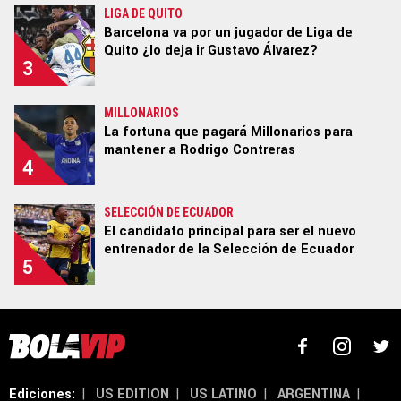
LIGA DE QUITO
Barcelona va por un jugador de Liga de
Quito ¿lo deja ir Gustavo Álvarez?
3
Términos y Condiciones
Políticas de Privacidad
Ad Choices
MILLONARIOS
La fortuna que pagará Millonarios para
mantener a Rodrigo Contreras
Un producto de Futbol Sites.
4
Todos los derechos reservados.
SELECCIÓN DE ECUADOR
El candidato principal para ser el nuevo
entrenador de la Selección de Ecuador
5
Ediciones:
|
US EDITION
|
US LATINO
|
ARGENTINA
|