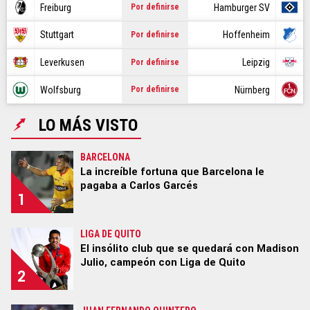
CR7
Freiburg
Hamburger SV
Por definirse
NBA
Stuttgart
Hoffenheim
Por definirse
Leverkusen
Leipzig
Por definirse
GAMER
Wolfsburg
Nürnberg
Por definirse
SPOILER
LO MÁS VISTO
BARCELONA
La increíble fortuna que Barcelona le
Ediciones:
|
US EDITION
|
US LATINO
|
ARGENTINA
|
pagaba a Carlos Garcés
1
BRASIL
|
COLOMBIA
|
MÉXICO
|
PERÚ
|
GLOBAL
|
ECUADOR
|
CHILE
LIGA DE QUITO
STAFF
|
CONTACTO
|
Escribe en Bolavip
|
RedGol
|
El insólito club que se quedará con Madison
Julio, campeón con Liga de Quito
Futbolcentroamerica
2