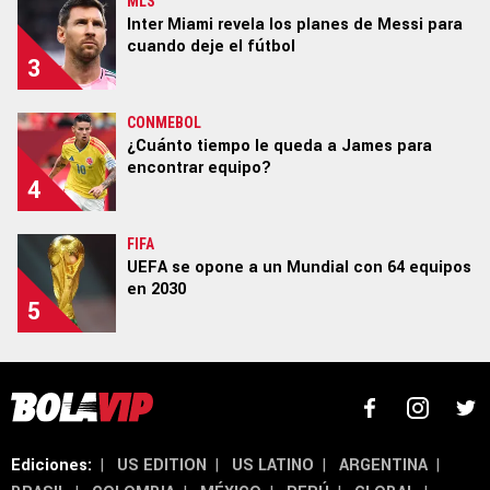
MLS
Inter Miami revela los planes de Messi para
cuando deje el fútbol
3
Términos y Condiciones
Políticas de Privacidad
Ad Choices
CONMEBOL
¿Cuánto tiempo le queda a James para
encontrar equipo?
4
Un producto de Futbol Sites.
Todos los derechos reservados.
FIFA
UEFA se opone a un Mundial con 64 equipos
en 2030
5
Ediciones:
|
US EDITION
|
US LATINO
|
ARGENTINA
|