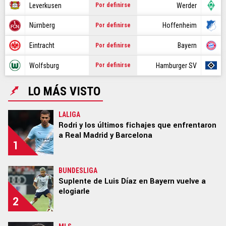
CR7
Leverkusen
Werder
Por definirse
NBA
Nürnberg
Hoffenheim
Por definirse
Eintracht
Bayern
Por definirse
GAMER
Wolfsburg
Hamburger SV
Por definirse
SPOILER
LO MÁS VISTO
LALIGA
Rodri y los últimos fichajes que enfrentaron
Ediciones:
|
US EDITION
|
US LATINO
|
ARGENTINA
|
a Real Madrid y Barcelona
1
BRASIL
|
COLOMBIA
|
MÉXICO
|
PERÚ
|
GLOBAL
|
ECUADOR
|
CHILE
BUNDESLIGA
STAFF
|
CONTACTO
|
Escribe en Bolavip
|
RedGol
|
Suplente de Luis Díaz en Bayern vuelve a
elogiarle
Futbolcentroamerica
2