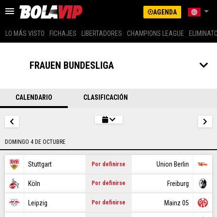
AGENDA
LO MÁS VISTO
FICHAJES
LIBERTADORES
CHAMPIONS LEAGUE
ELIMINAT
US LATINO (SPANISH)
ARGENTINA
FRAUEN BUNDESLIGA
BRASIL
LO MÁS VISTO
COLOMBIA
MEXICO
CALENDARIO
CLASIFICACIÓN
FICHAJES
PERÚ
GLOBAL
LIBERTADORES
US EDITION (ENG)
DOMINGO 4 DE OCTUBRE
CHAMPIONS LEAGUE
ECUADOR
CHILE
Stuttgart
Union Berlin
Por definirse
ELIMINATORIAS
Köln
Freiburg
Por definirse
MESSI
Leipzig
Mainz 05
Por definirse