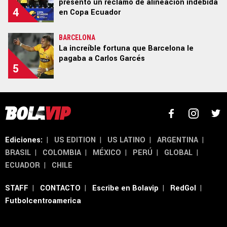
presentó un reclamo de alineación indebida
4
en Copa Ecuador
BARCELONA
La increíble fortuna que Barcelona le
pagaba a Carlos Garcés
5
Ediciones:
|
US EDITION
|
US LATINO
|
ARGENTINA
|
BRASIL
|
COLOMBIA
|
MÉXICO
|
PERÚ
|
GLOBAL
|
ECUADOR
|
CHILE
STAFF
|
CONTACTO
|
Escribe en Bolavip
|
RedGol
|
Futbolcentroamerica