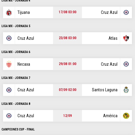
POSICIONES
LIGA MX - JORNADA 4
Tijuana
Cruz Azul
17/08 03:00
LIGA MX - JORNADA 5
STAFF
CONTACTO
ESCRIBE EN VAMOS CRUZ AZUL
|
|
Cruz Azul
Atlas
23/08 03:00
Este portal es una sección especial del portal Bolavip.com con
información destinada a los fans del Club.
LIGA MX - JORNADA 6
Esta sección no tiene relación alguna con el Club. Para visitar el
Necaxa
Cruz Azul
sitio oficial
haz click aquí
29/08 01:00
LIGA MX - JORNADA 7
Términos y Condiciones
Políticas de Privacidad
Cruz Azul
Santos Laguna
07/09 02:00
Ad Choices
LIGA MX - JORNADA 8
Un producto de Futbol Sites.
Cruz Azul
América
12/09
Todos los derechos reservados.
CAMPEONES CUP - FINAL