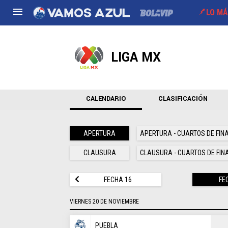
LO MÁ
NACIONAL
FUERA DE LA LIGA
LOS OTROS F
LIGA MX
Liga MX
Concachampions
Futbol Femenil
Mercado
Amistosos
Fuerzas Básica
Más noticias
Los ex
CALENDARIO
CLASIFICACIÓN
Agenda
APERTURA
APERTURA - CUARTOS DE FIN
CLAUSURA
CLAUSURA - CUARTOS DE FIN
FECHA 16
FE
VIERNES 20 DE NOVIEMBRE
PUEBLA