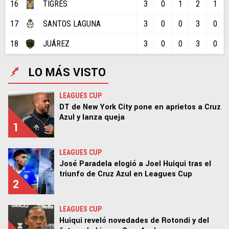
16
TIGRES
3
0
1
2
1
17
SANTOS LAGUNA
3
0
0
3
0
18
JUÁREZ
3
0
0
3
0
LO MÁS VISTO
LEAGUES CUP
DT de New York City pone en aprietos a Cruz
Azul y lanza queja
1
LEAGUES CUP
José Paradela elogió a Joel Huiqui tras el
triunfo de Cruz Azul en Leagues Cup
2
LEAGUES CUP
Huiqui reveló novedades de Rotondi y del