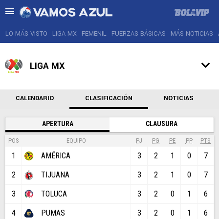
LO MÁS VISTO
LIGA MX
FEMENIL
FUERZAS BÁSICAS
MÁS NOTICIAS
LIGA MX
LO MÁS VISTO
CALENDARIO
CLASIFICACIÓN
NOTICIAS
LIGA MX
APERTURA
CLAUSURA
FEMENIL
POS
EQUIPO
PJ
PG
PE
PP
PTS
FUERZAS BÁSICAS
1
AMÉRICA
3
2
1
0
7
MÁS NOTICIAS
2
TIJUANA
3
2
1
0
7
3
TOLUCA
3
2
0
1
6
AGENDA
4
PUMAS
3
2
0
1
6