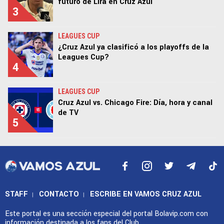
futuro de Lira en Cruz Azul
3
LEAGUES CUP
¿Cruz Azul ya clasificó a los playoffs de la
Leagues Cup?
4
LEAGUES CUP
Cruz Azul vs. Chicago Fire: Día, hora y canal
de TV
5
STAFF
CONTACTO
ESCRIBE EN VAMOS CRUZ AZUL
|
|
Este portal es una sección especial del portal Bolavip.com con
información destinada a los fans del Club.