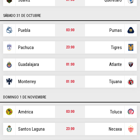
POSICIONES
SÁBADO 31 DE OCTUBRE
Puebla
Pumas
03:00
STAFF
CONTACTO
ESCRIBE EN VAMOS CRUZ AZUL
|
|
Pachuca
Tigres
23:00
Este portal es una sección especial del portal Bolavip.com con
información destinada a los fans del Club.
Esta sección no tiene relación alguna con el Club. Para visitar el
Guadalajara
Atlante
01:00
sitio oficial
haz click aquí
Monterrey
Tijuana
01:00
Términos y Condiciones
Políticas de Privacidad
Ad Choices
DOMINGO 1 DE NOVIEMBRE
América
Toluca
03:00
Un producto de Futbol Sites.
Todos los derechos reservados.
Santos Laguna
Necaxa
23:00