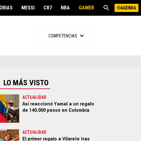
ORIAS
MESSI
CR7
NBA
GAMER
SPOILER
AGENDA
OTROS DEPORTES
MÁS
COMPETENCIAS
NBA
Freestyle
NFL
Gamer
MLB
Spoiler
Boxeo
Offside
UFC
LO MÁS VISTO
Run
Motor
ACTUALIDAD
Así reaccionó Yamal a un regalo
Ciclismo
de 140.000 pesos en Colombia
ACTUALIDAD
El primer regalo a Vilarete tras