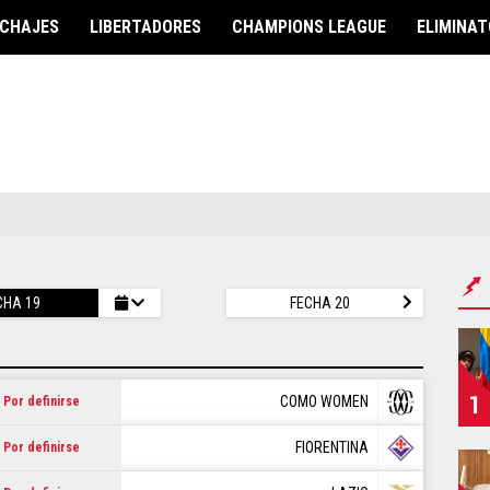
ICHAJES
LIBERTADORES
CHAMPIONS LEAGUE
ELIMINAT
OR
EUROPA
CONMEBOL
Champions League
Copa Libertadores
ión Ecuador
Europa League
Copa Sudamericana
LaLiga
Copa América
Premier League
Eliminatorias
Serie A
nato Nacional
Ligue 1
ile
CHA 19
FECHA 20
CONCACAF
Eredivisie
ón Chilena
Concachampions
Primeira Liga
Copa Oro
Eliminatorias
1
Eliminatorias
COMO WOMEN
Por definirse
OS UNIDOS
Eurocopa
Liga de Naciones
FIORENTINA
Por definirse
Liga de Naciones
ión USA