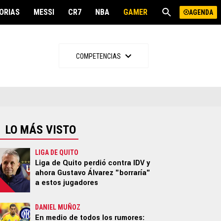
ORIAS
MESSI
CR7
NBA
GAMER
SPOILER
AGENDA
OTROS DEPORTES
MÁS
COMPETENCIAS
NBA
Freestyle
NFL
Gamer
MLB
Spoiler
Boxeo
Offside
UFC
LO MÁS VISTO
Run
Motor
LIGA DE QUITO
Liga de Quito perdió contra IDV y
Ciclismo
ahora Gustavo Álvarez "borraría"
a estos jugadores
DANIEL MUÑOZ
En medio de todos los rumores: