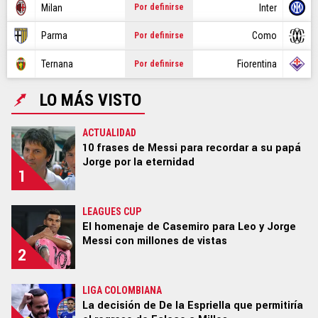
CR7
Milan
Inter
Por definirse
NBA
Parma
Como
Por definirse
Ternana
Fiorentina
Por definirse
GAMER
LO MÁS VISTO
SPOILER
ACTUALIDAD
10 frases de Messi para recordar a su papá
Jorge por la eternidad
1
Ediciones:
|
US EDITION
|
US LATINO
|
ARGENTINA
|
BRASIL
|
COLOMBIA
|
MÉXICO
|
PERÚ
|
GLOBAL
|
LEAGUES CUP
ECUADOR
|
CHILE
El homenaje de Casemiro para Leo y Jorge
Messi con millones de vistas
2
STAFF
|
CONTACTO
|
Escribe en Bolavip
|
RedGol
|
Futbolcentroamerica
LIGA COLOMBIANA
La decisión de De la Espriella que permitiría