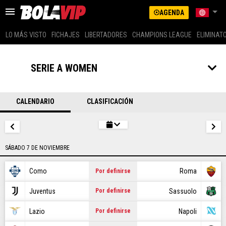
AGENDA
LO MÁS VISTO
FICHAJES
LIBERTADORES
CHAMPIONS LEAGUE
ELIMINAT
US LATINO (SPANISH)
ARGENTINA
SERIE A WOMEN
BRASIL
LO MÁS VISTO
COLOMBIA
MEXICO
CALENDARIO
CLASIFICACIÓN
FICHAJES
PERÚ
GLOBAL
LIBERTADORES
US EDITION (ENG)
SÁBADO 7 DE NOVIEMBRE
CHAMPIONS LEAGUE
ECUADOR
CHILE
Como
Roma
Por definirse
ELIMINATORIAS
Juventus
Sassuolo
Por definirse
MESSI
Lazio
Napoli
Por definirse