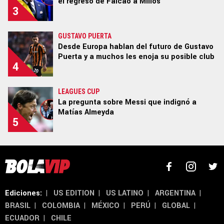
el regreso de Falcao a Millos
3
GUSTAVO PUERTA
Términos y Condiciones
Políticas de Privacidad
Desde Europa hablan del futuro de Gustavo
Ad Choices
Puerta y a muchos les enoja su posible club
4
Un producto de Futbol Sites.
LEAGUES CUP
Todos los derechos reservados.
La pregunta sobre Messi que indignó a
Matías Almeyda
5
Ediciones:
|
US EDITION
|
US LATINO
|
ARGENTINA
|
BRASIL
|
COLOMBIA
|
MÉXICO
|
PERÚ
|
GLOBAL
|
ECUADOR
|
CHILE