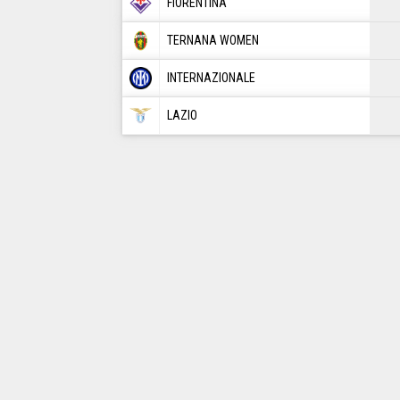
FIORENTINA
TERNANA WOMEN
INTERNAZIONALE
LAZIO