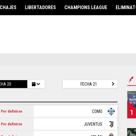
ICHAJES
LIBERTADORES
CHAMPIONS LEAGUE
ELIMINAT
OR
EUROPA
CONMEBOL
Champions League
Copa Libertadores
ión Ecuador
Europa League
Copa Sudamericana
LaLiga
Copa América
Premier League
Eliminatorias
Serie A
nato Nacional
Ligue 1
ile
CHA 20
FECHA 21
CONCACAF
Eredivisie
ón Chilena
Concachampions
Primeira Liga
Copa Oro
Eliminatorias
1
Eliminatorias
COMO
Por definirse
OS UNIDOS
Eurocopa
Liga de Naciones
JUVENTUS
Por definirse
Liga de Naciones
ión USA