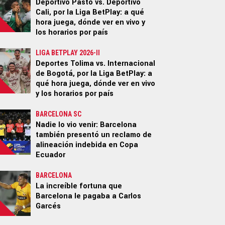
Deportivo Pasto vs. Deportivo
Cali, por la Liga BetPlay: a qué
hora juega, dónde ver en vivo y
los horarios por país
LIGA BETPLAY 2026-II
Deportes Tolima vs. Internacional
de Bogotá, por la Liga BetPlay: a
qué hora juega, dónde ver en vivo
y los horarios por país
BARCELONA SC
Nadie lo vio venir: Barcelona
también presentó un reclamo de
alineación indebida en Copa
Ecuador
BARCELONA
La increíble fortuna que
Barcelona le pagaba a Carlos
Garcés