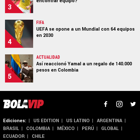
encontrar equipo?
3
FIFA
Términos y Condiciones
Políticas de Privacidad
UEFA se opone a un Mundial con 64 equipos
Ad Choices
en 2030
4
Un producto de Futbol Sites.
ACTUALIDAD
Todos los derechos reservados.
Así reaccionó Yamal a un regalo de 140.000
pesos en Colombia
5
Ediciones:
|
US EDITION
|
US LATINO
|
ARGENTINA
|
BRASIL
|
COLOMBIA
|
MÉXICO
|
PERÚ
|
GLOBAL
|
ECUADOR
|
CHILE