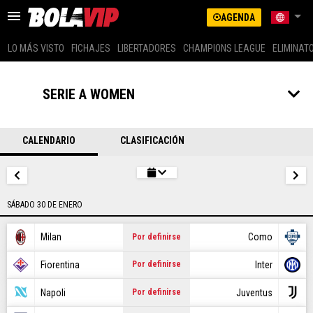
AGENDA
LO MÁS VISTO
FICHAJES
LIBERTADORES
CHAMPIONS LEAGUE
ELIMINAT
US LATINO (SPANISH)
ARGENTINA
SERIE A WOMEN
BRASIL
LO MÁS VISTO
COLOMBIA
MEXICO
CALENDARIO
CLASIFICACIÓN
FICHAJES
PERÚ
GLOBAL
LIBERTADORES
US EDITION (ENG)
SÁBADO 30 DE ENERO
CHAMPIONS LEAGUE
ECUADOR
CHILE
Milan
Como
Por definirse
ELIMINATORIAS
Fiorentina
Inter
Por definirse
MESSI
Napoli
Juventus
Por definirse