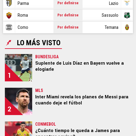
CR7
Parma
Lazio
Por definirse
NBA
Roma
Sassuolo
Por definirse
Como
Ternana
Por definirse
GAMER
LO MÁS VISTO
SPOILER
BUNDESLIGA
Suplente de Luis Díaz en Bayern vuelve a
elogiarle
1
Ediciones:
|
US EDITION
|
US LATINO
|
ARGENTINA
|
BRASIL
|
COLOMBIA
|
MÉXICO
|
PERÚ
|
GLOBAL
|
MLS
ECUADOR
|
CHILE
Inter Miami revela los planes de Messi para
cuando deje el fútbol
2
STAFF
|
CONTACTO
|
Escribe en Bolavip
|
RedGol
|
Futbolcentroamerica
CONMEBOL
¿Cuánto tiempo le queda a James para