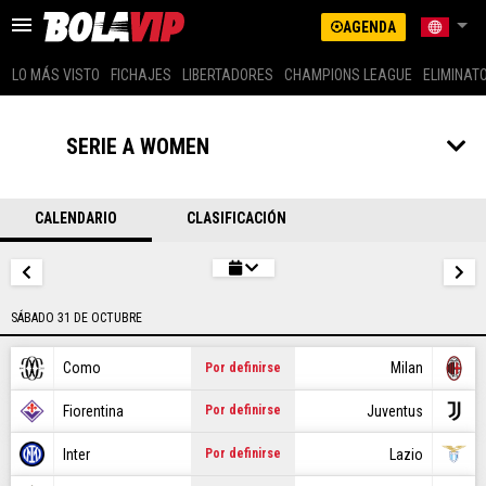
AGENDA
LO MÁS VISTO
FICHAJES
LIBERTADORES
CHAMPIONS LEAGUE
ELIMINAT
US LATINO (SPANISH)
ARGENTINA
SERIE A WOMEN
BRASIL
LO MÁS VISTO
COLOMBIA
MEXICO
CALENDARIO
CLASIFICACIÓN
FICHAJES
PERÚ
GLOBAL
LIBERTADORES
US EDITION (ENG)
SÁBADO 31 DE OCTUBRE
CHAMPIONS LEAGUE
ECUADOR
CHILE
Como
Milan
Por definirse
ELIMINATORIAS
Fiorentina
Juventus
Por definirse
MESSI
Inter
Lazio
Por definirse