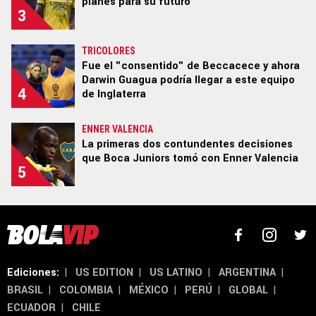
planes para su futuro
3
TRICOLORES
Términos y Condiciones
Políticas de Privacidad
Fue el "consentido" de Beccacece y ahora
Ad Choices
Darwin Guagua podría llegar a este equipo
4
de Inglaterra
Un producto de Futbol Sites.
ENNER VALENCIA
Todos los derechos reservados.
La primeras dos contundentes decisiones
que Boca Juniors tomó con Enner Valencia
5
Ediciones:
|
US EDITION
|
US LATINO
|
ARGENTINA
|
BRASIL
|
COLOMBIA
|
MÉXICO
|
PERÚ
|
GLOBAL
|
ECUADOR
|
CHILE