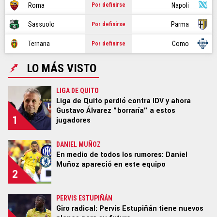
CR7
Roma
Napoli
Por definirse
NBA
Sassuolo
Parma
Por definirse
Ternana
Como
Por definirse
GAMER
LO MÁS VISTO
SPOILER
LIGA DE QUITO
Liga de Quito perdió contra IDV y ahora
Gustavo Álvarez "borraría" a estos
1
jugadores
Ediciones:
|
US EDITION
|
US LATINO
|
ARGENTINA
|
BRASIL
|
COLOMBIA
|
MÉXICO
|
PERÚ
|
GLOBAL
|
DANIEL MUÑOZ
ECUADOR
|
CHILE
En medio de todos los rumores: Daniel
Muñoz apareció en este equipo
2
STAFF
|
CONTACTO
|
Escribe en Bolavip
|
RedGol
|
Futbolcentroamerica
PERVIS ESTUPIÑÁN
Giro radical: Pervis Estupiñán tiene nuevos